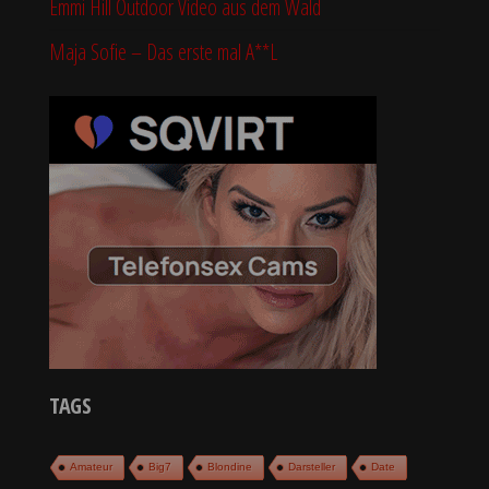
Emmi Hill Outdoor Video aus dem Wald
Maja Sofie – Das erste mal A**L
TAGS
Amateur
Big7
Blondine
Darsteller
Date