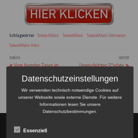
Schlagwörter
Tamara Milano
TamaraMilano
TamaraMilano Unterwasser
TamaraMilano Video
Beitragsnavigation
Vorheriger
ZURÜCK
WEITER
Näch
Vom fremden Typen im
Ungeschütztes S*xdate
Beitrag
Beit
Urlaub gefi**t
Datenschutzeinstellungen
Wir verwenden technisch notwendige Cookies auf
unserer Webseite sowie externe Dienste. Für weitere
Informationen lesen Sie unsere
Datenschutzbestimmungen.
Amateur Darsteller
Essenziell