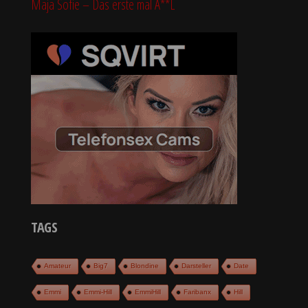
Maja Sofie – Das erste mal A**L
TAGS
Amateur
Big7
Blondine
Darsteller
Date
Emmi
Emmi-Hill
EmmiHill
Faribanx
Hill