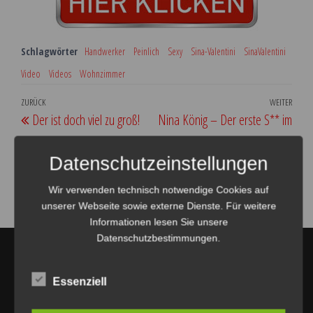
Schlagwörter
Handwerker
Peinlich
Sexy
Sina-Valentini
SinaValentini
Video
Videos
Wohnzimmer
Beitragsnavigation
Vorheriger
ZURÜCK
WEITER
Näch
Der ist doch viel zu groß!
Nina König – Der erste S** im
Beitrag
Beit
neuen Jahr
Datenschutzeinstellungen
Wir verwenden technisch notwendige Cookies auf
unserer Webseite sowie externe Dienste. Für weitere
Informationen lesen Sie unsere
Datenschutzbestimmungen.
Amateur Darsteller
Essenziell
Bei uns findest du die besten Videos der aktuellsten
Amateur Darsteller
! Wir aktualisieren unsere Seite jeden