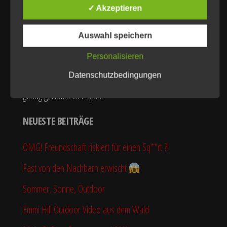
✓ Akzeptieren
Tag und präsentieren dir die besten Amateur Videos
deutschlandweit. Viele unserer Frauen suchen auch
Auswahl speichern
weitere Amateur Darsteller für weitere Videodrehs ! Bist
Personalisieren
du Interessiert ? Kontaktiere deine Wunschdame über
Datenschutzbedingungen
unsere Seite, kostenlos und unverbindlich. Und jetzt
genug geredet. Viel Spaß!
NEUESTE BEITRÄGE
OMG! Freundschaft riskiert für einen Sq**rt ?!
Fast von den Nachbarn erwischt
Sommer, Sonne, Outdoor
Emmi Hill Outdoor Video aus dem Wald