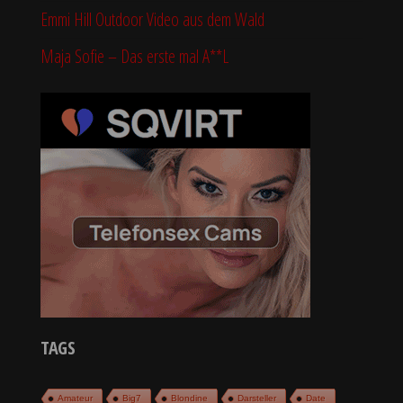
Emmi Hill Outdoor Video aus dem Wald
Maja Sofie – Das erste mal A**L
TAGS
Amateur
Big7
Blondine
Darsteller
Date