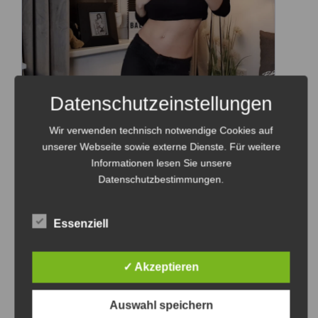
Datenschutzeinstellungen
Wir verwenden technisch notwendige Cookies auf
BettieBallhaus
Videos
unserer Webseite sowie externe Dienste. Für weitere
Informationen lesen Sie unsere
Die heißeste Stuhl Show
Datenschutzbestimmungen.
Oh mann, welcher Mann wird bei der
Essenziell
hübschen Bettie Ballhaus schon nicht
schwach? Wie Sie sich gekonnt auf Ihrem
✓ Akzeptieren
weißen Stuhl räkelt und sich für […]
14. März 2021
Auswahl speichern