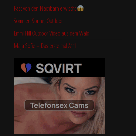
Fast von den Nachbarn erwischt
Sommer, Sonne, Outdoor
Emmi Hill Outdoor Video aus dem Wald
Maja Sofie – Das erste mal A**L