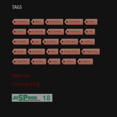
TAGS
Amateur
Big7
Blondine
Darsteller
Date
Emmi
Emmi-Hill
EmmiHill
Faribanx
Hill
Kontakt
Lia
Lia-Fox
LiaEngel
LiaFox
Nackt
Outdoor
Sex
Texas Patti
Tight-Tini
TightTini
treffen
User
Video
Videos
Impressum
Löschungsantrag